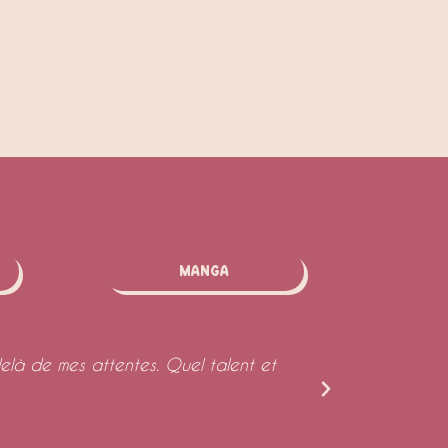
Manga
elà de mes attentes. Quel talent et
Un grand merc