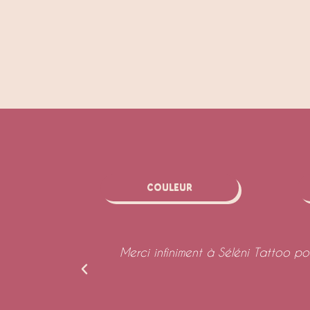
Couleur
ent au top !
Merci infiniment à Séléni Tattoo p